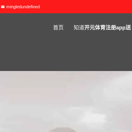
mingledundefined
首页
知道
开元体育注册app送