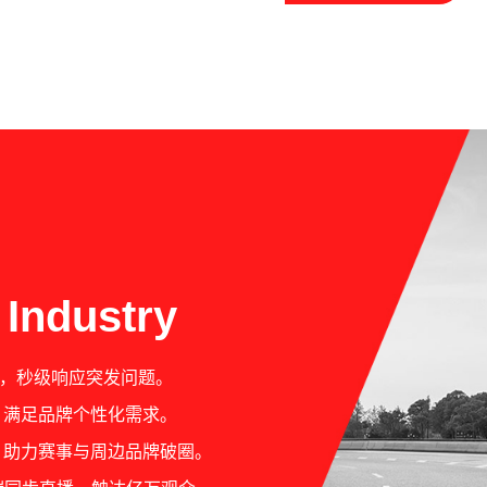
Industry
时在线，秒级响应突发问题。
制，满足品牌个性化需求。
动，助力赛事与周边品牌破圈。