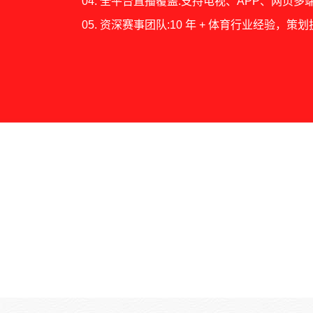
04. 全平台直播覆盖:支持电视、APP、网页
05. 资深赛事团队:10 年 + 体育行业经验，