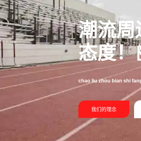
潮流周
态度！
chao liu zhou bian shi fan
我们的理念