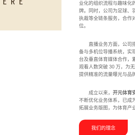
业化的组织流程与趣味化
牌。同时，公司为足球、
执裁等全链条服务，合作
位。
直播业务方面，公司搭
备与多机位导播系统，实
台及垂直体育媒体合作，累
观看人数突破 30 万，
提供精准的流量曝光与品
成立以来，
开元体育
不断优化业务体系，已成
拓展业务版图，为体育产
我们的理念